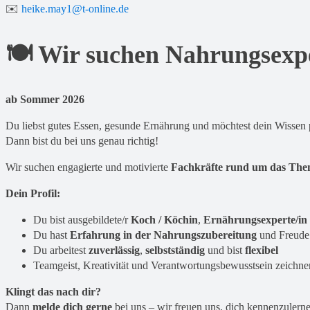
✉️
heike.may1@t-online.de
🍽️ Wir suchen Nahrungsexp
ab Sommer 2026
Du liebst gutes Essen, gesunde Ernährung und möchtest dein Wissen p
Dann bist du bei uns genau richtig!
Wir suchen engagierte und motivierte
Fachkräfte rund um das Th
Dein Profil:
Du bist ausgebildete/r
Koch / Köchin
,
Ernährungsexperte/in
Du hast
Erfahrung in der Nahrungszubereitung
und Freude 
Du arbeitest
zuverlässig
,
selbstständig
und bist
flexibel
Teamgeist, Kreativität und Verantwortungsbewusstsein zeichne
Klingt das nach dir?
Dann
melde dich gerne
bei uns – wir freuen uns, dich kennenzulern