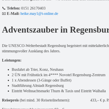
📞
Telefon:
0151 26170403
📧
E-Mail:
heike.may1@t-online.de
Adventszauber in Regensbu
Die UNESCO-Welterbestadt Regensburg begeistert mit mittelalterli
stimmungsvoller Ausklang des Jahres.
Leistungen:
Busfahrt ab Trier, Konz, Neuhaus
2 ÜN mit Frühstück im 4**** Novotel Regensburg-Zentrum
1 x Abendessen (3-Gänge oder Buffet)
Stadtführung Altstadt Regensburg
Eintritt Weihnachtsmarkt Thurn & Taxis und Eintritt Walhalla
Reisepreis
(bei mind. 30 Reiseteilnehmern): 433,– € p. P.